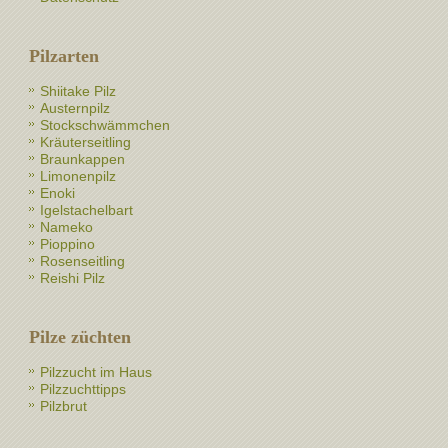
Pilzarten
Shiitake Pilz
Austernpilz
Stockschwämmchen
Kräuterseitling
Braunkappen
Limonenpilz
Enoki
Igelstachelbart
Nameko
Pioppino
Rosenseitling
Reishi Pilz
Pilze züchten
Pilzzucht im Haus
Pilzzuchttipps
Pilzbrut