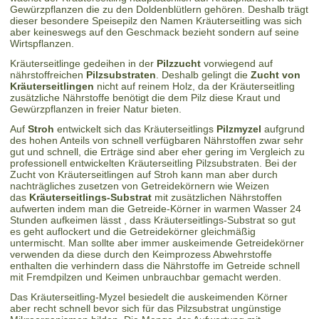
Gewürzpflanzen die zu den Doldenblütlern gehören. Deshalb trägt
dieser besondere Speisepilz den Namen Kräuterseitling was sich
aber keineswegs auf den Geschmack bezieht sondern auf seine
Wirtspflanzen.
Kräuterseitlinge gedeihen in der
Pilzzucht
vorwiegend auf
nährstoffreichen
Pilzsubstraten
. Deshalb gelingt die
Zucht von
Kräuterseitlingen
nicht auf reinem Holz, da der Kräuterseitling
zusätzliche Nährstoffe benötigt die dem Pilz diese Kraut und
Gewürzpflanzen in freier Natur bieten.
Auf
Stroh
entwickelt sich das Kräuterseitlings
Pilzmyzel
aufgrund
des hohen Anteils von schnell verfügbaren Nährstoffen zwar sehr
gut und schnell, die Erträge sind aber eher gering im Vergleich zu
professionell entwickelten Kräuterseitling Pilzsubstraten. Bei der
Zucht von Kräuterseitlingen auf Stroh kann man aber durch
nachträgliches zusetzen von Getreidekörnern wie Weizen
das
Kräuterseitlings-Substrat
mit zusätzlichen Nährstoffen
aufwerten indem man die Getreide-Körner in warmen Wasser 24
Stunden aufkeimen lässt , dass Kräuterseitlings-Substrat so gut
es geht auflockert und die Getreidekörner gleichmäßig
untermischt. Man sollte aber immer auskeimende Getreidekörner
verwenden da diese durch den Keimprozess Abwehrstoffe
enthalten die verhindern dass die Nährstoffe im Getreide schnell
mit Fremdpilzen und Keimen unbrauchbar gemacht werden.
Das Kräuterseitling-Myzel besiedelt die auskeimenden Körner
aber recht schnell bevor sich für das Pilzsubstrat ungünstige