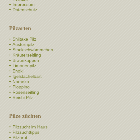
Impressum
Datenschutz
Pilzarten
Shiitake Pilz
Austernpilz
Stockschwämmchen
Kräuterseitling
Braunkappen
Limonenpilz
Enoki
Igelstachelbart
Nameko
Pioppino
Rosenseitling
Reishi Pilz
Pilze züchten
Pilzzucht im Haus
Pilzzuchttipps
Pilzbrut